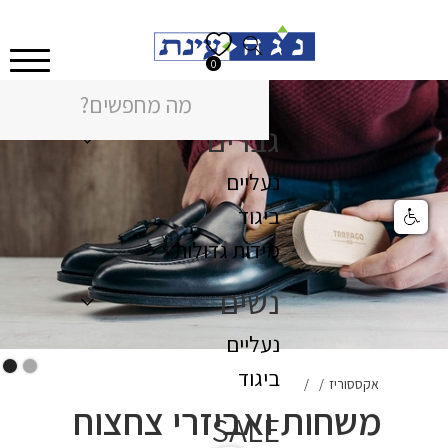
0
גברים
נעליים
ביגוד
מידות גדולות
נשים
נעליים
ביגוד
אקססוריז
/
/
משחות ואביזרי צחצוח
SALE